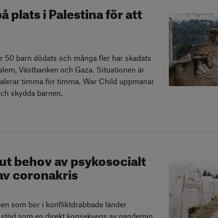
 plats i Palestina för att
r 50 barn dödats och många fler har skadats
usalem, Västbanken och Gaza. Situationen är
skalerar timma för timma. War Child uppmanar
 och skydda barnen.
akut behov av psykosocialt
 av coronakris
en som bor i konfliktdrabbade länder
t stöd som en direkt konsekvens av pandemin,