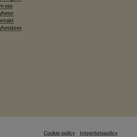
m oss
yheter
ontakt
yhetsbrev
Cookie-policy
Integritetspolicy