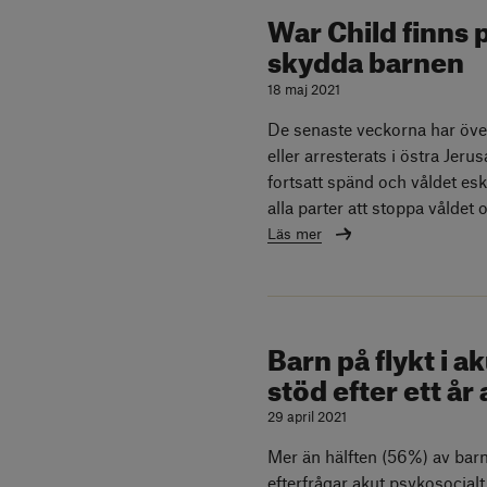
War Child finns på
skydda barnen
18 maj 2021
De senaste veckorna har öve
eller arresterats i östra Jer
fortsatt spänd och våldet e
alla parter att stoppa våldet
Läs mer
Barn på flykt i 
stöd efter ett år
29 april 2021
Mer än hälften (56%) av barn
efterfrågar akut psykosocial