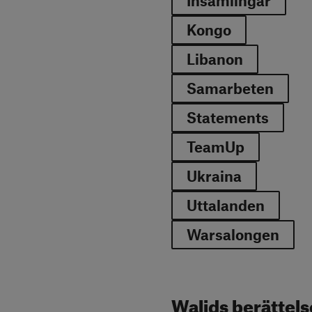
Insamlingar
Kongo
Libanon
Samarbeten
Statements
TeamUp
Ukraina
Uttalanden
Warsalongen
Walids berättels