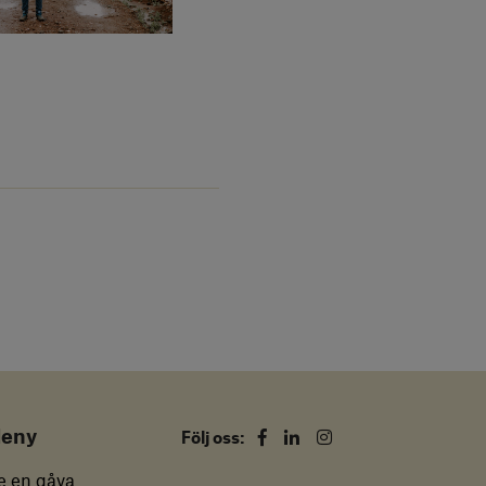
eny
Facebook
Linkedin
Instagram
Följ oss:
e en gåva