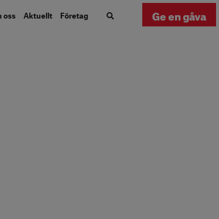
Ge en gåva
m oss
Aktuellt
Företag