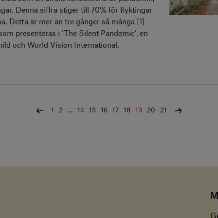
r. Denna siffra stiger till 70% för flyktingar
a. Detta är mer än tre gånger så många [1]
om presenteras i ‘The Silent Pandemic’, en
ld och World Vision International.
Föregående
Nästa
1
2
…
14
15
16
17
18
19
20
21
M
G