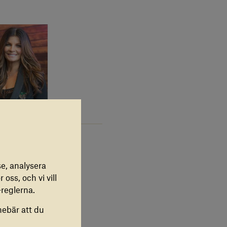
e, analysera
 oss, och vi vill
reglerna.
nebär att du