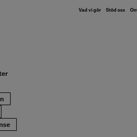
Vad vi gör
Stöd oss
O
ter
rn
nse