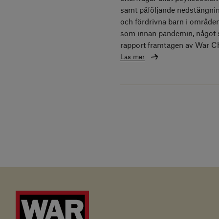
samt påföljande nedstängninga
och fördrivna barn i områden
som innan pandemin, något s
rapport framtagen av War Chi
Läs mer