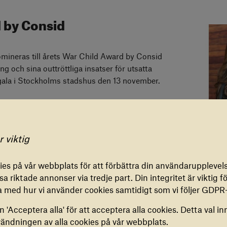
 by Consid
omineras till årets War Child Award by Consid
 och sina outtröttliga insatser för utsatta
 gala i Stockholms stadshus den 13 november.
gar för cookies
r viktig
stfield Mall of
IONELLA COOKIES
es på vår webbplats för att förbättra din användarupplevels
ookies är nödvändiga för att vår webbplats ska fungera
a riktade annonser via tredje part. Din integritet är viktig för
. De kan inte inaktiveras.
a med hur vi använder cookies samtidigt som vi följer GDPR-
non, Uganda och Colombia teckningar på temat
 'Acceptera alla' för att acceptera alla cookies. Detta val in
n? Under två dagar samlades därefter barn på
ES FÖR ANALYS
vändningen av alla cookies på vår webbplats.
t slutföra teckningarna i vår ’Peace of Art’
cookies hjälper oss att samla in anonym information om hur