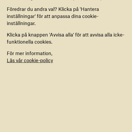
kan aktivera eller inaktivera dem.
Föredrar du andra val? Klicka på 'Hantera
Explosionen i Beirut –
inställningar' för att anpassa dina cookie-
COOKIES FÖR MARKNADSFÖRING
tre månader senare
inställningar.
Vi använder dessa cookies för att anpassa din
upplevelse och förse dig med skräddarsytt
Klicka på knappen 'Avvisa alla' för att avvisa alla icke-
4 november 2020
innehåll. Du har möjlighet att aktivera eller
Läs mer
funktionella cookies.
inaktivera dem.
För mer information,
Läs vår cookie-policy
H. M. Drottning Silvias
stiftelse ger stöd till
akuta insatser i Beirut
25 augusti 2020
Läs mer