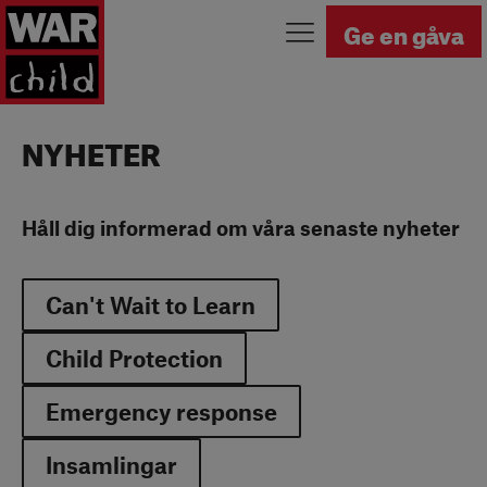
Tillbaka till startsidan
Ge en gåva
NYHETER
Håll dig informerad om våra senaste nyheter
Can't Wait to Learn
Child Protection
Emergency response
Insamlingar