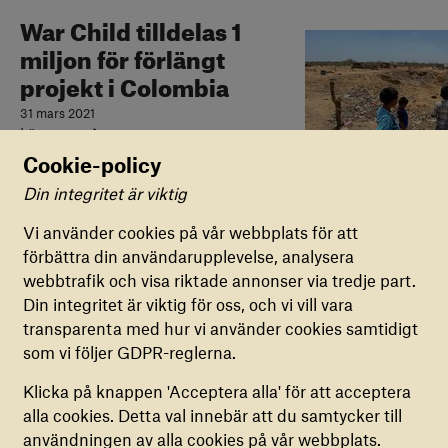
War Child tilldelas 1
miljon för förlängt
projekt i Colombia
31 mars 2021
Läs mer
Cookie-policy
Din integritet är viktig
Inställningar för cookies
Vi använder cookies på vår webbplats för att
Ett decennium av
förbättra din användarupplevelse, analysera
FUNKTIONELLA COOKIES
förtvivlan: Nu måste
webbtrafik och visa riktade annonser via tredje part.
Dessa cookies är nödvändiga för att vår
Syriens lidande få ett
Din integritet är viktig för oss, och vi vill vara
webbplats ska fungera korrekt. De kan inte
transparenta med hur vi använder cookies samtidigt
inaktiveras.
slut
som vi följer GDPR-reglerna.
16 mars 2021
COOKIES FÖR ANALYS
Läs mer
Klicka på knappen 'Acceptera alla' för att acceptera
Dessa cookies hjälper oss att samla in anonym
alla cookies. Detta val innebär att du samtycker till
information om hur vår webbplats används. Du
användningen av alla cookies på vår webbplats.