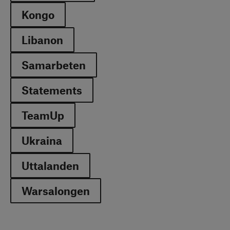
Kongo
Libanon
Samarbeten
Statements
TeamUp
Ukraina
Uttalanden
Warsalongen