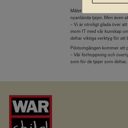
Målet med
We Can Do IT!
är 
nyanlända tjejer. Men även at
– Vi är otroligt glada över a
inom IT med vår kunskap o
deltar viktiga verktyg för at
Pilotomgången kommer att på
– Vår förhoppning och överty
som för de tjejer som deltar,