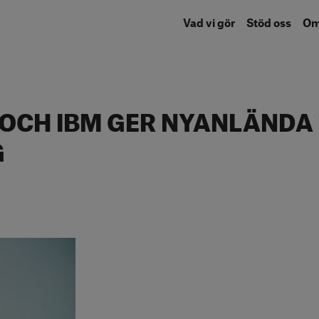
Vad vi gör
Stöd oss
O
OCH IBM GER NYANLÄNDA T
G