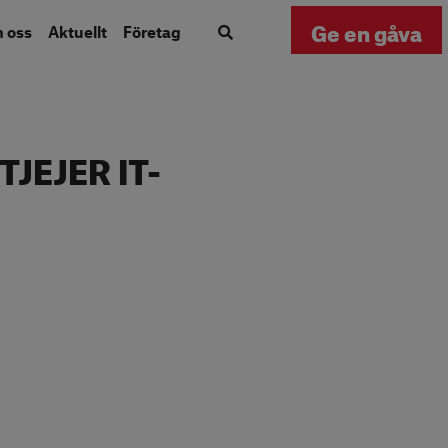
Ge en gåva
m oss
Aktuellt
Företag
JEJER IT-