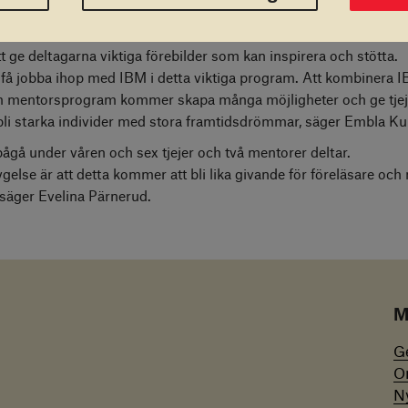
dels att skapa kunskap inom IT och göra IT-branschen mer tillgä
t ge deltagarna viktiga förebilder som kan inspirera och stötta.
tt få jobba ihop med IBM i detta viktiga program. Att kombinera I
m mentorsprogram kommer skapa många möjligheter och ge tje
t bli starka individer med stora framtidsdrömmar, säger Embla Ku
gå under våren och sex tjejer och två mentorer deltar.
gelse är att detta kommer att bli lika givande för föreläsare och
 säger Evelina Pärnerud.
M
G
O
N