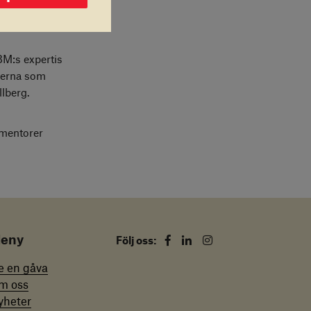
nglig för
BM:s expertis
jerna som
llberg.
 mentorer
eny
Facebook
Linkedin
Instagram
Följ oss:
e en gåva
m oss
yheter