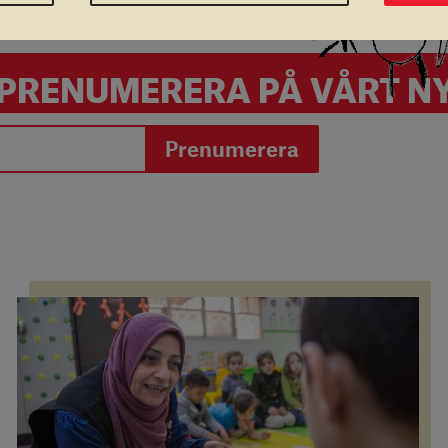
 PRENUMERERA PÅ VÅRT 
Prenumerera