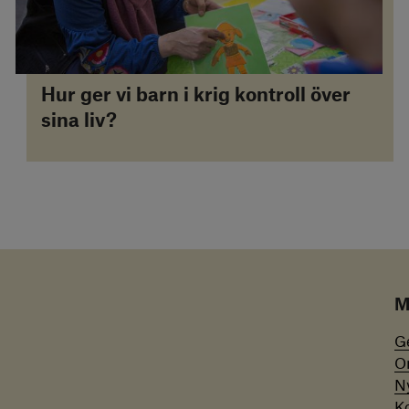
Hur ger vi barn i krig kontroll över
sina liv?
M
G
O
N
K