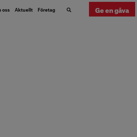
Ge en gåva
m oss
Aktuellt
Företag