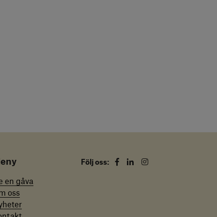
eny
Facebook
Linkedin
Instagram
Följ oss:
e en gåva
m oss
yheter
ontakt