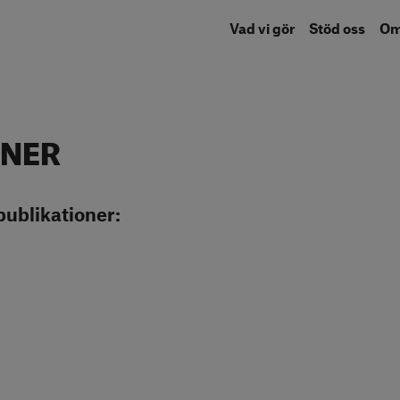
Vad vi gör
Stöd oss
O
ONER
publikationer: