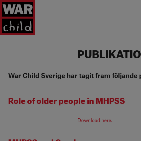
Tillbaka till startsidan
PUBLIKATI
War Child Sverige har tagit fram följande 
Role of older people in MHPSS
Download here.
MHPSS and Gender