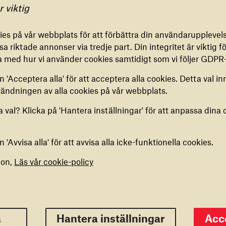
gar för cookies
r viktig
IONELLA COOKIES
es på vår webbplats för att förbättra din användarupplevels
ookies är nödvändiga för att vår webbplats ska fungera
a riktade annonser via tredje part. Din integritet är viktig för
. De kan inte inaktiveras.
ft Behind
a med hur vi använder cookies samtidigt som vi följer GDPR-
 'Acceptera alla' för att acceptera alla cookies. Detta val in
ES FÖR ANALYS
vändningen av alla cookies på vår webbplats.
cookies hjälper oss att samla in anonym information om hur
bplats används. Du kan aktivera eller inaktivera dem.
 val? Klicka på 'Hantera inställningar' för att anpassa dina 
ES FÖR MARKNADSFÖRING
'Avvisa alla' för att avvisa alla icke-funktionella cookies.
nder dessa cookies för att anpassa din upplevelse och förs
 skräddarsytt innehåll. Du har möjlighet att aktivera eller
ion,
Läs vår cookie-policy
era dem.
alla
Spara inställningar
Accepte
a
Hantera inställningar
Acce