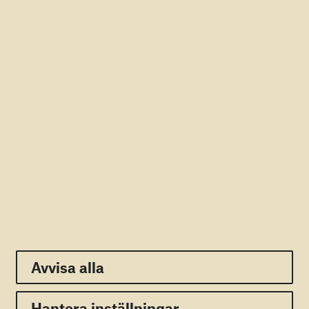
Utbildning
HUR GER VI BARN I KRIG
UTBILDNING?
Varje barn har rätt till utbildning, även de som växer
Avvisa alla
upp i krig. Genom utbildningsprogram ger vi barn i
krig en ljusare framtid.
Avvisa alla
Hantera inställningar