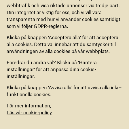
webbtrafik och visa riktade annonser via tredje part.
Dessa cookies är nödvändiga för att vår
Din integritet är viktig för oss, och vi vill vara
webbplats ska fungera korrekt. De kan inte
transparenta med hur vi använder cookies samtidigt
inaktiveras.
som vi följer GDPR-reglerna.
COOKIES FÖR ANALYS
Klicka på knappen 'Acceptera alla' för att acceptera
Dessa cookies hjälper oss att samla in anonym
alla cookies. Detta val innebär att du samtycker till
information om hur vår webbplats används. Du
användningen av alla cookies på vår webbplats.
kan aktivera eller inaktivera dem.
Föredrar du andra val? Klicka på 'Hantera
inställningar' för att anpassa dina cookie-
COOKIES FÖR MARKNADSFÖRING
inställningar.
Vi använder dessa cookies för att anpassa din
upplevelse och förse dig med skräddarsytt
Klicka på knappen 'Avvisa alla' för att avvisa alla icke-
innehåll. Du har möjlighet att aktivera eller
funktionella cookies.
inaktivera dem.
För mer information,
Läs vår cookie-policy