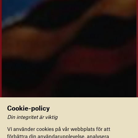
Cookie-policy
Din integritet är viktig
Inställningar för cookies
Vi använder cookies på vår webbplats för att
förbättra din användarupplevelse, analysera
FUNKTIONELLA COOKIES