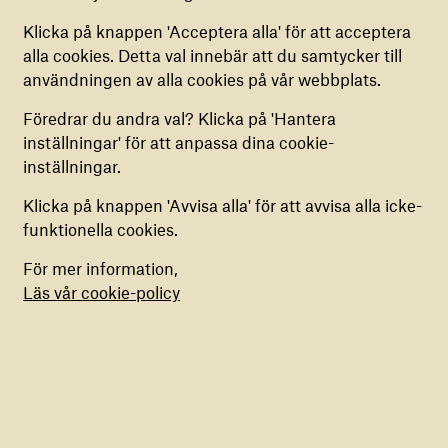
COOKIES FÖR ANALYS
Klicka på knappen 'Acceptera alla' för att acceptera
Dessa cookies hjälper oss att samla in anonym
alla cookies. Detta val innebär att du samtycker till
information om hur vår webbplats används. Du
användningen av alla cookies på vår webbplats.
kan aktivera eller inaktivera dem.
Gemensamt uttalande
Föredrar du andra val? Klicka på 'Hantera
från 12
inställningar' för att anpassa dina cookie-
COOKIES FÖR MARKNADSFÖRING
biståndsorganisationer
inställningar.
Vi använder dessa cookies för att anpassa din
– “Låt oss göra vårt
upplevelse och förse dig med skräddarsytt
Klicka på knappen 'Avvisa alla' för att avvisa alla icke-
jobb”
innehåll. Du har möjlighet att aktivera eller
funktionella cookies.
inaktivera dem.
Statements
17 april 2025
För mer information,
Läs mer
Läs vår cookie-policy
Aurora är ny
ambassadör för War