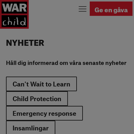
Tillbaka till startsidan
Ge en gåva
NYHETER
Håll dig informerad om våra senaste nyheter
Can't Wait to Learn
Child Protection
Emergency response
Insamlingar