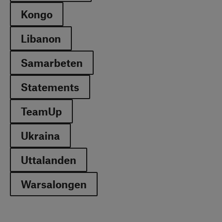
Kongo
Libanon
Samarbeten
Statements
TeamUp
Ukraina
Uttalanden
Warsalongen