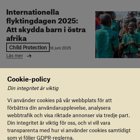
Internationella
flyktingdagen 2025:
Att skydda barn i östra
afrika
Child Protection
16 juni 2025
Läs mer
Cookie-policy
Din integritet är viktig
Inställningar för cookies
Can't Wait to Learn: Så
ökar vi effekten genom
Vi använder cookies på vår webbplats för att
förbättra din användarupplevelse, analysera
FUNKTIONELLA COOKIES
kvalitetsgranskad
webbtrafik och visa riktade annonser via tredje part.
Dessa cookies är nödvändiga för att vår
forskning
Din integritet är viktig för oss, och vi vill vara
webbplats ska fungera korrekt. De kan inte
Can't Wait to Learn
transparenta med hur vi använder cookies samtidigt
inaktiveras.
24 april 2025
som vi följer GDPR-reglerna.
Läs mer