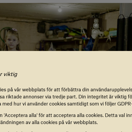
gar för cookies
r viktig
IONELLA COOKIES
es på vår webbplats för att förbättra din användarupplevels
ookies är nödvändiga för att vår webbplats ska fungera
a riktade annonser via tredje part. Din integritet är viktig för
. De kan inte inaktiveras.
a med hur vi använder cookies samtidigt som vi följer GDPR-
 'Acceptera alla' för att acceptera alla cookies. Detta val in
ES FÖR ANALYS
vändningen av alla cookies på vår webbplats.
cookies hjälper oss att samla in anonym information om hur
bplats används. Du kan aktivera eller inaktivera dem.