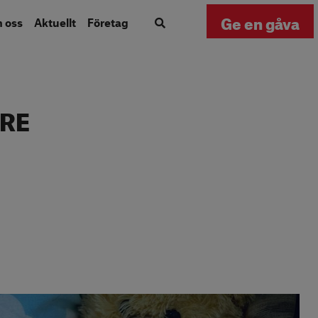
Ge en gåva
m oss
Aktuellt
Företag
NRE