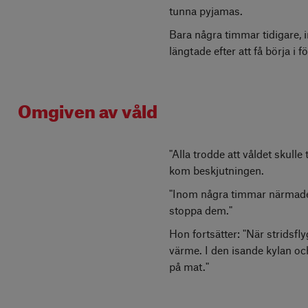
tunna pyjamas.
Bara några timmar tidigare, 
längtade efter att få börja i f
Omgiven av våld
"Alla trodde att våldet skul
kom beskjutningen.
"Inom några timmar närmade s
stoppa dem."
Hon fortsätter: "När stridsfl
värme. I den isande kylan och 
på mat."