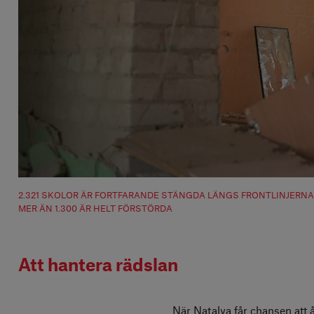
2.321 SKOLOR ÄR FORTFARANDE STÄNGDA LÄNGS FRONTLINJERN
MER ÄN 1.300 ÄR HELT FÖRSTÖRDA
Att hantera rädslan
När Natalya får chansen att å