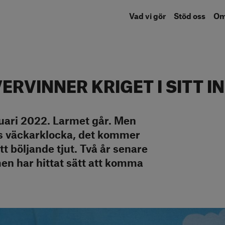
Vad vi gör
Stöd oss
O
ERVINNER KRIGET I SITT I
uari 2022. Larmet går. Men
nes väckarklocka, det kommer
tt böljande tjut. Två år senare
men har hittat sätt att komma