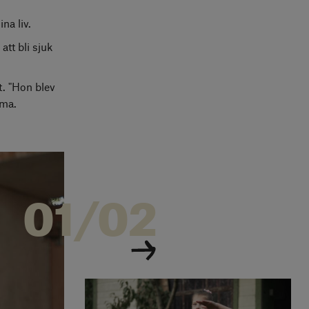
na liv.
att bli sjuk
t. "Hon blev
mma.
01/02