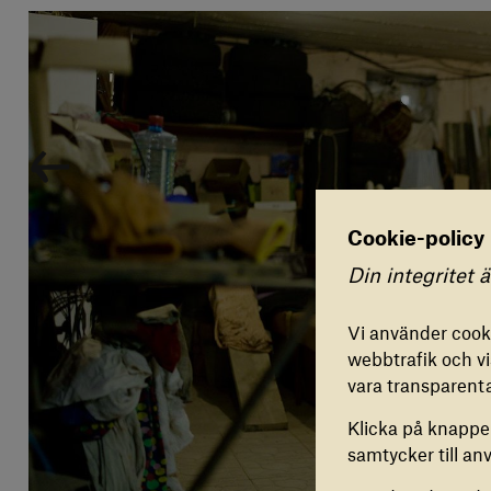
Cookie-policy
Inställnin
Din integritet ä
FUNKT
Vi använder cooki
Dessa c
webbtrafik och vis
korrekt
vara transparent
Klicka på knappen
COOKI
samtycker till an
Dessa 
vår web