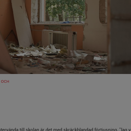
A OCH
tervända till skolan är det med skräckblandad förtjusning. "Jag v