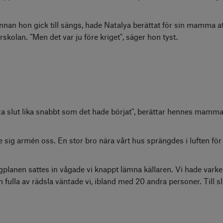
innan hon gick till sängs, hade Natalya berättat för sin mamma a
örskolan. "Men det var ju före kriget", säger hon tyst.
le ta slut lika snabbt som det hade börjat", berättar hennes mamm
ig armén oss. En stor bro nära vårt hus sprängdes i luften för 
ygplanen sattes in vågade vi knappt lämna källaren. Vi hade varken
fulla av rädsla väntade vi, ibland med 20 andra personer. Till slu