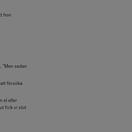
tt hon
a. "Men sedan
att försöka
 el eller
t fick vi slut