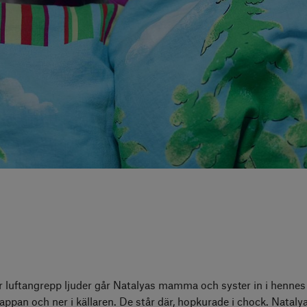
ör luftangrepp ljuder går Natalyas mamma och syster in i henne
appan och ner i källaren. De står där, hopkurade i chock. Natalya