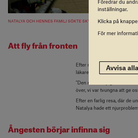
Föredrar du andra
inställningar.
COOKI
Klicka på knappen 
NATALYA OCH HENNES FAMILJ SÖKTE SKYDD I SIN KÄLLARE I FLE
Vi anvä
dig med
För mer informat
inaktiv
Att fly från fronten
Avvisa 
Efter några veckor får Nataly
Avvisa all
läkare", säger hon.
"Den medicin jag hade räckte
över, vi var tvungna att ge os
Efter en farlig resa, där de u
Natalya hade ett njurproblem,
Ångesten börjar infinna sig