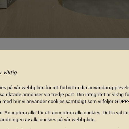
jag borde ha gjort"
gar för cookies
r viktig
IONELLA COOKIES
es på vår webbplats för att förbättra din användarupplevels
ookies är nödvändiga för att vår webbplats ska fungera
tändig oro är mycket svårt och utmattande”, säger Viktoriya, 14 år
a riktade annonser via tredje part. Din integritet är viktig för
. De kan inte inaktiveras.
ektionerna, men det finns bara en fråga i huvudet: är det säkert 
a med hur vi använder cookies samtidigt som vi följer GDPR-
a fortfarande om att resa, gå på universitetet och återförenas m
 'Acceptera alla' för att acceptera alla cookies. Detta val in
 grund av kriget.
ES FÖR ANALYS
vändningen av alla cookies på vår webbplats.
cookies hjälper oss att samla in anonym information om hur
människor fortfarande på flykt, däribland 1,3 miljoner barn. Familje
bplats används. Du kan aktivera eller inaktivera dem.