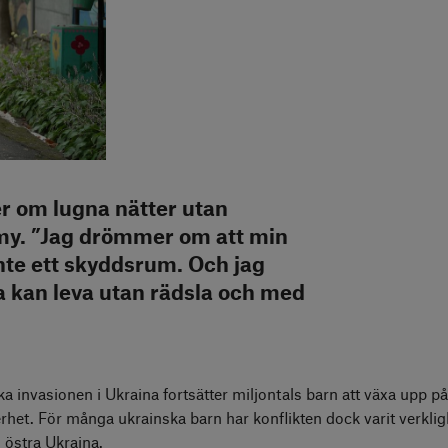
er om lugna nätter utan
umy. ”Jag drömmer om att min
 inte ett skyddsrum. Och jag
 kan leva utan rädsla och med
a invasionen i Ukraina fortsätter miljontals barn att växa upp på 
het. För många ukrainska barn har konflikten dock varit verkli
i östra Ukraina.