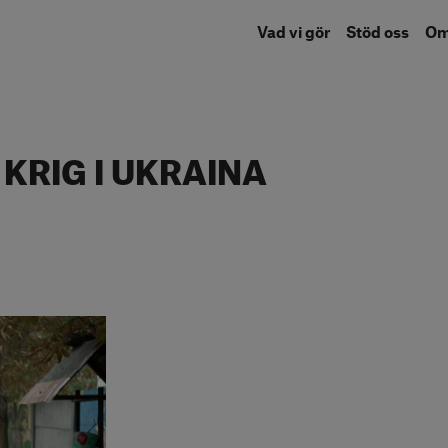
Vad vi gör
Stöd oss
O
 KRIG I UKRAINA