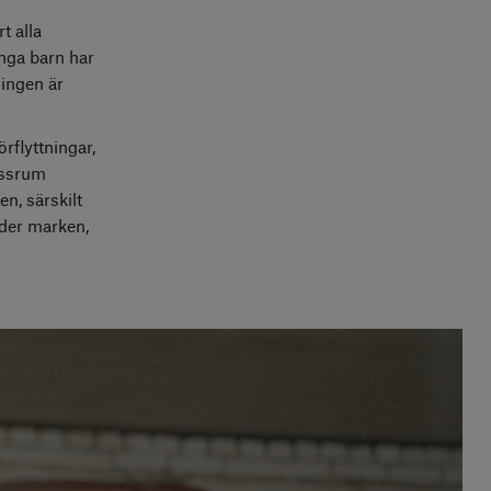
t alla
nga barn har
ningen är
rflyttningar,
lassrum
n, särskilt
nder marken,