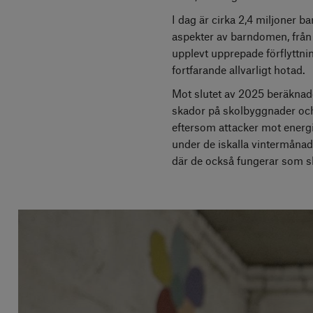
I dag är cirka 2,4 miljoner ba
aspekter av barndomen, från 
upplevt upprepade förflyttning
fortfarande allvarligt hotad.
Mot slutet av 2025 beräknades
skador på skolbyggnader och e
eftersom attacker mot energii
under de iskalla vintermånade
där de också fungerar som s