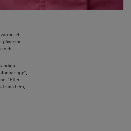
 värme, el
kt påverkar
ge och
 ständiga
stannar upp”,
nd. ”Efter
rat sina hem,