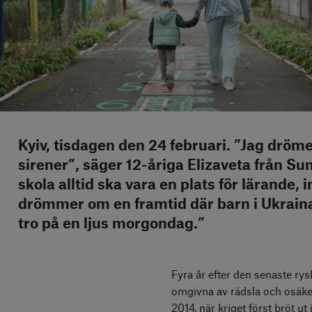
Kyiv, tisdagen den 24 februari. ”Jag dröm
sirener”, säger 12-åriga Elizaveta från S
skola alltid ska vara en plats för lärande,
drömmer om en framtid där barn i Ukraina
tro på en ljus morgondag.”
Fyra år efter den senaste rysk
omgivna av rädsla och osäker
2014, när kriget först bröt ut 