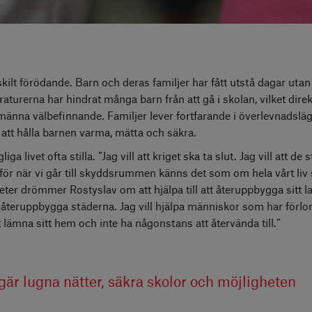
skilt förödande. Barn och deras familjer har fått utstå dagar utan
raturerna har hindrat många barn från att gå i skolan, vilket dire
lmänna välbefinnande. Familjer lever fortfarande i överlevnadslä
 att hålla barnen varma, mätta och säkra.
iga livet ofta stilla. ”Jag vill att kriget ska ta slut. Jag vill att de
r när vi går till skyddsrummen känns det som om hela vårt liv 
ter drömmer Rostyslav om att hjälpa till att återuppbygga sitt la
att återuppbygga städerna. Jag vill hjälpa människor som har förlo
tt lämna sitt hem och inte ha någonstans att återvända till.”
gär lugna nätter, säkra skolor och möjligheten