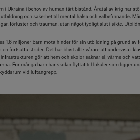
rn i Ukraina i behov av humanitärt bistånd. Åratal av krig har stör
utbildning och säkerhet till mental hälsa och välbefinnande. Må
ar, förluster och trauman, utan något tydligt slut i sikte. Utbild
 1,6 miljoner barn möta hinder för sin utbildning på grund av fö
n fortsatta strider. Det har blivit allt svårare att undervisa i k
nfrastrukturen gör att hem och skolor saknar el, värme och vatte
rna. För många barn har skolan flyttat till lokaler som ligger u
kyddsrum vid luftangrepp.