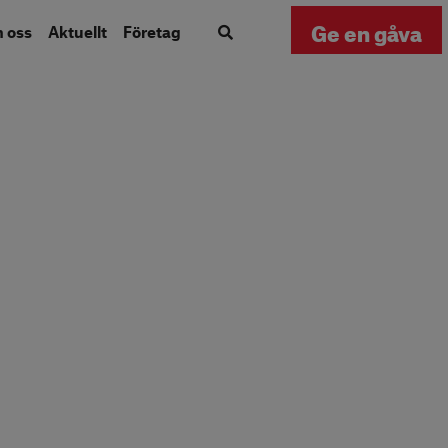
Ge en gåva
m oss
Aktuellt
Företag