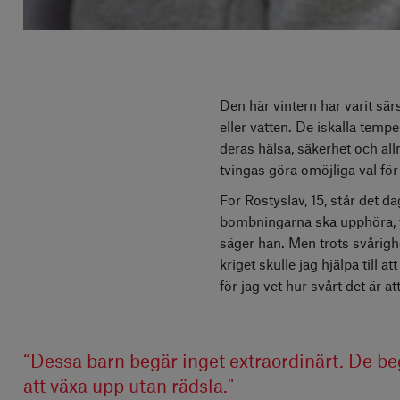
Den här vintern har varit sär
eller vatten. De iskalla tempe
deras hälsa, säkerhet och al
tvingas göra omöjliga val för
För Rostyslav, 15, står det dagl
bombningarna ska upphöra, fö
säger han. Men trots svårighe
kriget skulle jag hjälpa till 
för jag vet hur svårt det är a
“Dessa barn begär inget extraordinärt. De be
att växa upp utan rädsla."