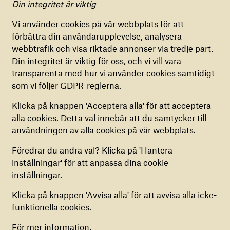
Din integritet är viktig
Vi söker dig som
Inställningar för cookies
Är en stjärna på sociala medier och digital
Vi använder cookies på vår webbplats för att
innehållsproduktion.
förbättra din användarupplevelse, analysera
FUNKTIONELLA COOKIES
Är en skicklig skribent på svenska och engelska.
webbtrafik och visa riktade annonser via tredje part.
Dessa cookies är nödvändiga för att vår
Har erfarenhet av annonsering i Meta
Din integritet är viktig för oss, och vi vill vara
webbplats ska fungera korrekt. De kan inte
(publicering, analys och optimering)
transparenta med hur vi använder cookies samtidigt
inaktiveras.
Är kreativ och har ett öga för engagerande
som vi följer GDPR-reglerna.
kommunikation.
COOKIES FÖR ANALYS
Klicka på knappen 'Acceptera alla' för att acceptera
Är strukturerad, självgående och van att jobba i
Dessa cookies hjälper oss att samla in anonym
alla cookies. Detta val innebär att du samtycker till
flera kanaler samtidigt.
information om hur vår webbplats används. Du
användningen av alla cookies på vår webbplats.
Trivs i en mindre organisation där samarbete,
kan aktivera eller inaktivera dem.
initiativförmåga och flexibilitet är viktiga.
Föredrar du andra val? Klicka på 'Hantera
inställningar' för att anpassa dina cookie-
Det är meriterande om du har erfarenhet
COOKIES FÖR MARKNADSFÖRING
inställningar.
av webbpublicering, Google Ads, insamlingsarbete,
Vi använder dessa cookies för att anpassa din
CRM-system och arbete inom ideell sektor.
upplevelse och förse dig med skräddarsytt
Klicka på knappen 'Avvisa alla' för att avvisa alla icke-
innehåll. Du har möjlighet att aktivera eller
Vi erbjuder
funktionella cookies.
inaktivera dem.
Hos War Child blir du en del av ett litet, engagerat och
För mer information,